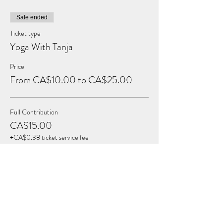
Sale ended
Ticket type
Yoga With Tanja
Price
From CA$10.00 to CA$25.00
Full Contribution
CA$15.00
+CA$0.38 ticket service fee
Sustaining Contribution
CA$25.00
+CA$0.63 ticket service fee