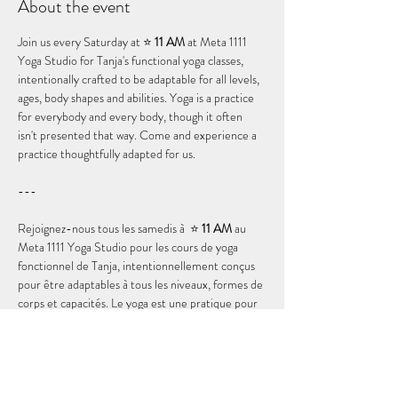
About the event
Join us every Saturday at ⭐️ 
11 AM
 at Meta 1111 
Yoga Studio for Tanja's functional yoga classes, 
intentionally crafted to be adaptable for all levels, 
ages, body shapes and abilities. Yoga is a practice 
for everybody and every body, though it often 
isn't presented that way. Come and experience a 
practice thoughtfully adapted for us.
--- 
Rejoignez-nous tous les samedis à  ⭐️ 
11 AM
 au 
Meta 1111 Yoga Studio pour les cours de yoga 
fonctionnel de Tanja, intentionnellement conçus 
pour être adaptables à tous les niveaux, formes de 
corps et capacités. Le yoga est une pratique pour 
tout le monde et pour chaque corps, bien qu'il ne 
soit souvent pas présenté de cette façon. Venez 
faire l'expérience d'une pratique adaptés pour 
nous.