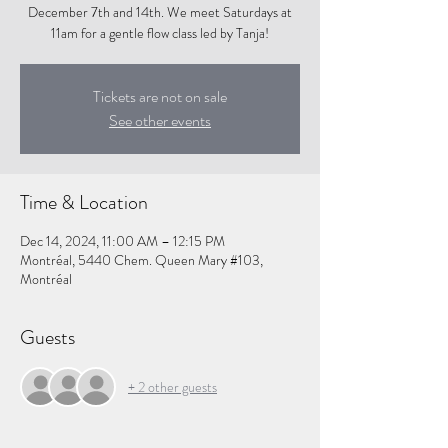
December 7th and 14th. We meet Saturdays at
11am for a gentle flow class led by Tanja!
Tickets are not on sale
See other events
Time & Location
Dec 14, 2024, 11:00 AM – 12:15 PM
Montréal, 5440 Chem. Queen Mary #103,
Montréal
Guests
+ 2 other guests