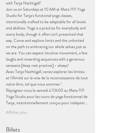
with Tanja Nachtigall!
Join us on Saturdays at 10 AM at Meta 1111 Yoga 
Studio for Tanja's functional yoga classes, 
intentionally crafted to be adaptable for all levels 
and abilities. Yoga is a practice for everybody and 
every body, though it often isn't presented that 
way. Come and explore limits and the unlimited 
on the path to embracing our whole selves just as 
we are. You can expect intuitive movement, a few 
laughs and rewarding sequences with a generous 
savasana {deep rest practice} - always!
Avec Tanja Nachtigall, venez explorer les limites 
et l'illimité sur la voie de la reconnaissance de tout 
notre être, tel que nous sommes !
Rejoignez-nous le samedi à 10h00 au Meta 1111 
Yoga Studio pour les cours de yoga fonctionnel de 
Tanja, intentionnellement conçus pour s'adapter…
Afficher plus
Billets