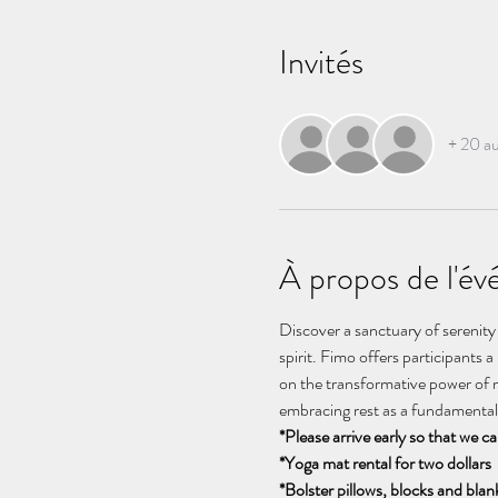
Invités
+ 20 au
À propos de l'é
Discover a sanctuary of serenity
spirit. Fimo offers participants 
on the transformative power of r
embracing rest as a fundamental 
*Please arrive early so that we ca
*Yoga mat rental for two dollars
*Bolster pillows, blocks and blank