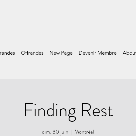
frandes
Offrandes
New Page
Devenir Membre
Abou
Finding Rest
dim. 30 juin
  |  
Montréal