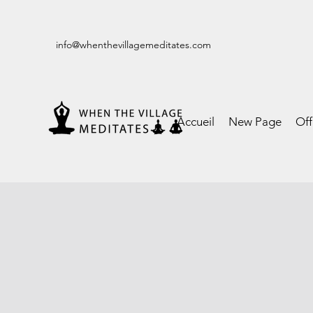
info@whenthevillagemeditates.com
Accueil
New Page
Of