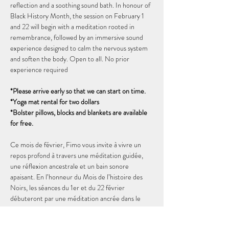
reflection and a soothing sound bath. In honour of 
Black History Month, the session on February 1 
and 22 will begin with a meditation rooted in 
remembrance, followed by an immersive sound 
experience designed to calm the nervous system 
and soften the body. Open to all. No prior 
experience required
*Please arrive early so that we can start on time. 
*Yoga mat rental for two dollars
*Bolster pillows, blocks and blankets are available 
for free.
Ce mois de février, Fimo vous invite à vivre un 
repos profond à travers une méditation guidée, 
une réflexion ancestrale et un bain sonore 
apaisant. En l’honneur du Mois de l’histoire des 
Noirs, les séances du 1er et du 22 février 
débuteront par une méditation ancrée dans le 
souvenir, suivie d’une expérience sonore 
immersive conçue pour apaiser le système 