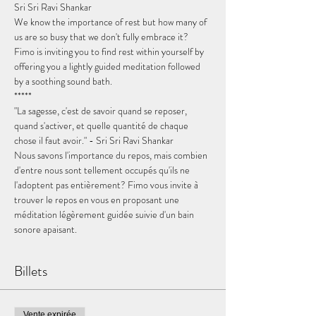
Sri Sri Ravi Shankar
We know the importance of rest but how many of 
us are so busy that we don't fully embrace it? 
Fimo is inviting you to find rest within yourself by 
offering you a lightly guided meditation followed 
by a soothing sound bath.
*****
"La sagesse, c'est de savoir quand se reposer, 
quand s'activer, et quelle quantité de chaque 
chose il faut avoir." - Sri Sri Ravi Shankar
Nous savons l'importance du repos, mais combien 
d'entre nous sont tellement occupés qu'ils ne 
l'adoptent pas entièrement? Fimo vous invite à 
trouver le repos en vous en proposant une 
méditation légèrement guidée suivie d'un bain 
sonore apaisant.
Billets
Vente expirée